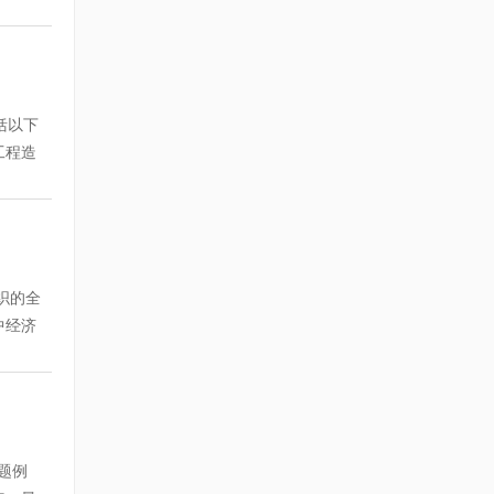
)。
按钮，
行详细
右边
一级、
标准]
，学员
报三
堂练
括以下
升路1
以例题
工程造
见网页
题，
06年
，就可
之日
的框
问题可
] 精讲
试题
科以
作业供
织的全
1号人
效果。
中经济
网页下
行分析
0～
学员可
考试辅
后,以
实务
部分：
专业
掌握。
（中
题例
讲座后
实务