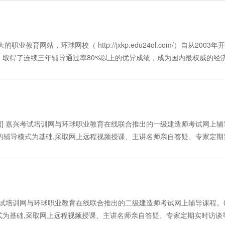
名工程网络教学辅导专家讲授。 ·课程安排： 学员可随时报名参加学
得到学员好评。2006年7月开设了报关员精讲班后，应广大学员们的要求，又
即可将该讲文保存至本地电脑，也可选择直接打印。 ·收费标准： 精讲班
盘指定的地方，这样可以在不上网的状态听这些录音。(2)讲义文本下载：无论
询工程师（投资）考前辅导远程教学包括二个部分：录音讲座和课堂
导权威专家覃珍珍老师主讲。课程主要内容为：帮助广大考生熟悉考试大
科及以上9折优惠； 老学员报一科、两科享受9折优惠，报三科以上8折优
，可以选择保存将以文本，也可以直接打印。 3 、在线答疑：学员在学
经验，对教材的重点、难点、考点进行讲解，在讲解中教师将配以例题进行
强化训练的效果。本次辅导将全部采用视频授课的形式呈现给广大学员，
：2214398、2214638 联系人：董先生、邵先生 售卡地址：嘉兴市东
24 小时内亲自在线解答。 ·收费标准： 精讲班：200元 报三科及以
习：听完讲座后，学员可点击“课堂练习”，完成与本讲内容相关的习题，
报名参加学习，所有课程在考试以前都可以随时随地任意多次反复学习。权
ttp://www.jxkp.com/edu24ol/ 注册用户后，选择付费方式（参
育网站，环球网校（ http://jxkp.edu24ol.com/）自从2003年
惠。 付费方式：现场学习卡充值 售卡热线：2214398、2214638 
课堂录音下载：在课堂上方有"课件下载"按钮,用鼠标点击此按钮，就
可随时通过答疑室留言与专家探讨学习。 欢迎报名参加学习！详情请见
取得了连续三年辅导通过率80%以上的优异成绩，成为国内最权威的经
源中心市场2号楼5楼 在线、汇款支付 进入以下网址:
定的地方,这样可以在不上网的状态听这些录音。 讲义文本下载：在课堂右边
_bgy/index.htm） 付费方式：现场学习卡充值 售卡热线：2214398、2214638 联系
贴命题，受益良多，复习事半功倍，网校学员创下单科成绩130的高分。
，选择付费方式（参见网页下方支付说明）
d编辑软件按Ctrl+V键,即可将讲义内容拷贝到本地的硬盘上。 ·收费标准
 在线、汇款支付 进入以下网址: http://www.jxkp.com/edu24
对老师及网校的支持，再次推出考前冲刺班课程辅导，继续打造经济师辅导
00元 报三科及以上9折优惠； 老学员报一科、两科享受9折优惠
课程主要是帮助广大考生熟悉考试大纲的相关内容，掌握考试重点及难点
214398、2214638 联系人：董先生、邵先生 售卡地址：嘉兴市东升
0课时+在线练习+4套全真模拟试题，采取全视频授课，由专家亲自答疑
p://www.jxkp.com/edu24ol/ 注册用户后，选择付费方式（参见网
到当期考试结束后两周关闭，超值优惠！报精讲送冲刺。欢迎广大学员积
] 嘉兴考试培训网与环球职业教育在线联合推出的一级建造师考试网上辅
aning/class_jjs/index.htm）查看。
的辅导模式为基础,采取网上远程视频授课、主讲名师亲自答疑、专家定期
课程均为40讲视频课程，包含2套全真模拟试题(模拟题将由老师有针对性地
剌班：每一课程均为20讲视频课程，包含2套全真模拟试题(模拟题将由老师有
师网络远程教育课程将由一批多年从事工程项目经理考试培训工作的相关专家
课程安排] 学员可随时报名参加学习，学习期限一直保留至本年度考试
容、形式] 2006一级建造师考前辅导远程教学包括：视频（音频）讲座
嘉兴考试培训网与环球职业教育在线联合推出的二级建造师考试网上辅导课程。
多年教学经验，对教材的重点、难点、考点进行讲解，在讲解中教师将
式为基础,采取网上远程视频授课、主讲名师亲自答疑、专家定期实时访谈
课堂练习：听完讲座后，学员可点击“课堂练习”，完成与本讲内容相关的