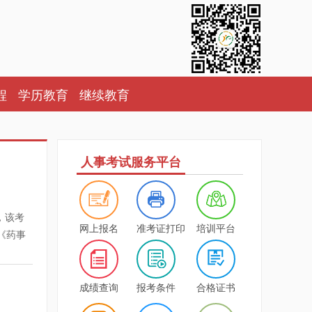
程
学历教育
继续教育
人事考试服务平台
，该考
网上报名
准考证打印
培训平台
《药事
与法
辅导开
事管理
成绩查询
报考条件
合格证书
 ·班