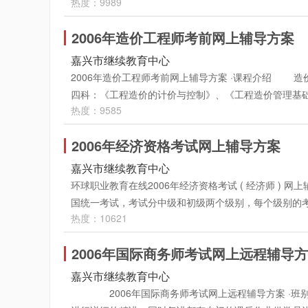
热度：9989
进行教学。 [班别设置] 1、精讲班：每一课程均为40
题，对照答案和解析检查自己实际学习效果。 3、课件
注:房屋建筑专业-精讲班为20讲. 2、冲剌班：每一课
就可以将该讲"录音"文件(.asf格式)保存到自己本地
2006年造价工程师考前网上辅导方案
讲解)。 [辅导专家] 2006二级建造师网络远程
的框内选中要复制的讲义文字按Ctrl+C键，然后再打开w
二级建造师师资培训的老师进行教学辅导工作。 [课程
嘉兴市继续教育中心
精讲班：每科课程学费200元 冲剌班：每科课程学费
每天24小时可以不限时间随时反复学习。 [教学内容、
2006年造价工程师考前网上辅导方案 ·课程介绍 
科以上8折优惠。 ·付费方式： ．现场学习卡充值 售卡热线
习。 1、视频（音频）讲座：讲座主要为教师根据多
四科：《工程造价的计价与控制》、《工程造价管理基础
号人力资源中心市场2号楼5楼 ．网上在线支付 进入以下网址: h
进行说明，使学员可以深刻的理解相关知识。 2、课
热度：9585
价案例分析》 , 其中2006年考试定于10月14 、1
下方支付说明）
对照答案和解析检查自己实际学习效果。 3、课件下载
辅导精讲班、冲刺班。 本次辅导将全部采用视频授
以将该讲"录音"文件(.asf格式)保存到自己本地硬盘
2006年经济资格考试网上辅导方案
起都可以随时随地任意多次反复学习。直到当期考试结束
内选中要复制的讲义文字按Ctrl+C键，然后再打开wor
随时通过答疑室留言与专家探讨学习。 ·班别设置： 1
嘉兴市继续教育中心
班：每科课程学费200元 冲剌班：每科课程学费10
《工程造价案例分析》除外 ，主要是根据考试教材和
环球职业教育在线2006年经济资格考试 ( 经济师 )
上8折优惠。 ·付费方式： ．现场学习卡充值 售卡热线：2
学员进行练习，以达到全面掌握，巩固基础知识，深
国统一考试，考试分中级和初级两个级别，每个级别的
力资源中心市场2号楼5楼 ．在线、汇款支付 进入以下网址: ht
2、冲剌班： 包括20课程的专家视频讲座+16讲在线
热度：10621
基础为所有类别专业基础课程。 2006年经济中、初
方支付说明）
讲解，对今年考试内容进行预测，为学员的考试起到画
11：30专业知识与实务(中、初级) 下午：2：00
随时报名参加学习，学习期限一直到本年度考试结束后两
2006年国际商务师考试网上远程辅导
导开设如下课程： 1、经济基础（初级、中级） 
一周两至三讲的进度上传。冲刺班会在考试前一个月陆
（初级、中级） 4、人力资源专业知识与实务（初
嘉兴市继续教育中心
录音讲座和在线作业。 1、 音、视频讲座 ：主
知识与实务（中级） 7、商业专业知识与实务（中
2006年国际商务师考试网上远程辅导方案 ·班
2、在线作业： 听完讲座后，学员可点击“课后作业”
级） 10、建筑专业知识与实务（中级） 11、保