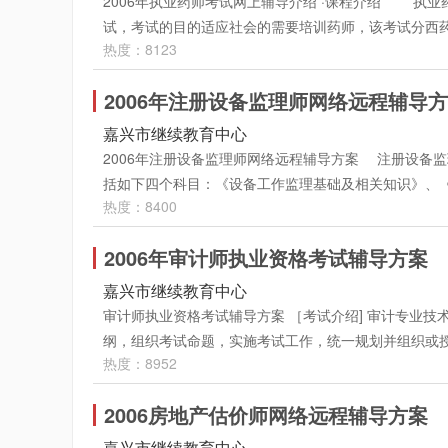
2006年执业药师考试网上辅导介绍 ·课程介绍 执
以达到全面掌握，巩固基础知识，深层的了解考试的重
础考试辅导最权威专家 " 。 ·付费方式： ．现场学习卡充
试，考试的目的适应社会的需要培训药师，该考试分西
精讲班 外经贸综合业务 外经贸英语（笔试、口试） 每科
市东升路1号人力资源中心市场2号楼5楼 ．在线、汇款支付 进入以
热度：8123
识（二）》、《药学综合知识与技能》、《药事管理与
的分析， 提出解题方法与注意事项，巩固学生的知识点
（参见网页下方支付说明）
（二）》、《中药综合知识与技能》、《药事管理与法
掌握。 ·课堂练习：听完讲座后，学员可点击 “ 课堂练
2006年注册设备监理师网络远程辅导
答题，环球职业教育在线2006年执业药师考试辅导开设如
讲座后安排模拟考试并进行精讲解 , 使学员对自己的水平
4、药事管理与法规 5．中药学专业知识（一） 6．中药
嘉兴市继续教育中心
钮 , 用鼠标点击此按钮，就可以将该讲 " 音、视频 " 文件
药师考试安排于10月21、22日举行，环球职业教育在
2006年注册设备监理师网络远程辅导方案 注册设备
些录音。讲义文本下载：点击课堂左下角的 “ 讲义下载
在线执业药师考试辅导分精讲班和冲刺班： 精讲班：每
括如下四个科目：《设备工作监理基础及相关知识》、
试培训网学习卡专栏www.jxkp.com/edu24ol。 地
各章节的具体内容和题例进行详细的精讲，同时每讲都
热度：8400
例分析》4个科目。实行两年为一个周期的滚动管理办
联系人：董先生、邵先生。
解考试的重点和难点，最后配有二套模拟测试题供学员
过。 为帮助参加考试的学员有效备考，环球职业教育
10讲，包括8讲专家讲座，2套模拟题。主要是讲解考
2006年审计师执业资格考试辅导方案
辅导包括考试所有四个科目。 ·班别设置： 1、精讲
学员的考试起到画龙点睛的作用。报名后进入课堂可看到
试题） 三控之二《设备工程监理投资控制》 28课
嘉兴市继续教育中心
天24小时可以不限时间反复学习课程内容，学习期限一
试题） 《设备工作监理基础及相关知识》 36课时（
审计师执业资格考试辅导方案 ［考试介绍] 审计专业
录音讲座和在线作业。 录音讲座：主要为老师结合例
《设备监理综合实务与案例分析》 24课时（2套模
纲，组织考试命题，实施考试工作，统一规划并组织或
指定用书及大纲出版之前，教师将先按照2005年的教材
网络远程教育课程将由一批多年从事设备监理教学工作
热度：8952
对考试工作进行检查、监督、制度和确定考试合格标准
费提供给已报名的学员学习！ 在线作业：听完录音讲
参加学习，学习期限一直保留到该年度考试结束。 精讲
协商确定。 对于审计专业技术初级资格和中级（审计
评分和标准答案，学员对照答案和解析检查自己实际学
推出。 ·教学内容、形式： 2006注册设备监理师
2006房地产估价师网络远程辅导方案
评审工作。按规定通过全国统一考试获得资格的人员，
数。 ·收费标准： 精讲班：每科课程学费200
主要为教师根据多年教学经验，对教材的重点、难点、
要，按照德才兼备的原则择优聘任。 [考试时间] 考试日期 考试
嘉兴市继续教育中心