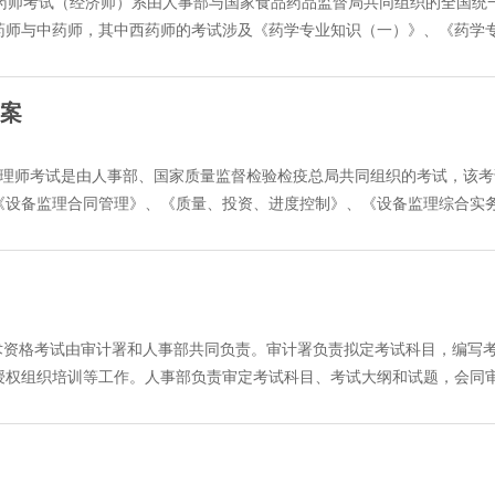
业药师考试（经济师）系由人事部与国家食品药品监督局共同组织的全国统
点和难点，最后配有二套模拟测试题供学员检测学习效果。 外销员课程辅
值 售卡热线：2214398、2214638 联系人：董先生、邵先生 售卡地址
药师与中药师，其中西药师的考试涉及《药学专业知识（一）》、《药学
200元 ·教学内容： ·音、视频讲座： 讲座主要 结合例题对考点、重点
下网址: http://www.jxkp.com/edu24ol/ 注册用户后，选择
法规》四科，中药学考试涉及《中药知识（一）》、《中药学专业知识
。目的是使学员全面掌握注册税务师考试的各项知识。 使学员对考试内容
规》，其中《药事管理与法规》为中西药师考试的公共课，考试全部使用
习 ”, 完成与本讲内容相关的习题，对照答案和解析检查自己实际学习效果。
方案
下课程： 1、药学专业知识(一) 2、药学专业知识(二) 3、药学综合知识
和成绩心中有数。 ·课件下载：课堂讲座下载：在课堂左下方有 " 课件下载 
学专业知识（二） 7．中药综合知识与技能 ·2006年辅导安排 2006
 "(.asf 格式 ) 保存到自己本地硬盘指定的地方 , 这样可以在不上网的状
线2006年执业药师考试辅导精讲班已正式推出。 ·班别设置： 环球职
监理师考试是由人事部、国家质量监督检验检疫总局共同组织的考试，该考
 ” 按钮，即可将该讲文保存至本地电脑，也可选择直接打印。 详情请查询
门课各20讲,包括18讲专家讲座,2套模拟题，主要是根据考试教材和
《设备监理合同管理》、《质量、投资、进度控制》、《设备监理综合实
址：嘉兴市东升路1号人力资源中心市场2号楼5楼 联系电话：2214398，22146
有专门的课后作业供学员进行练习，以达到全面掌握，巩固基础知识，深
法，即两年内累积通过所有四个科目的考试，部分人员免试两科，实行一年
检测学习效果。报名后进入课堂可看到全部学习内容！ 冲刺班：每门
在线组织权威师资特推出2006年注册设备监理师考试考前辅导精讲班，
试相关的重点内容，对历年的真题进行分析讲解，对今年考试内容的进行预
班课程设置如下： 三控之一《设备工程监理质量控制》 28课时（2
全部学习内容！ ·课程安排： 学员可随时报名,课程开通后可随时上
时（2套模拟试题） 三控之三《设备工程监理进度控制》28课时（2
直保留至本年度考试结束！ ·教学内容： 执业药师远程教学包括二个
2套模拟试题） 《设备工程监理合同管理》 36课时（2套模拟试题
技术资格考试由审计署和人事部共同负责。审计署负责拟定考试科目，编写
题对考点、重点、难点的分析，使学员对考试内容轻松掌握。在2006年
拟试题） (部分模拟题将由老师进行详细讲解)。 2006注册设备
授权组织培训等工作。人事部负责审定考试科目、考试大纲和试题，会同
、大纲以及对2005年的考试总结进行讲授；新书及大纲出版后将更新课
或具有设备监理工作经验的专家、教师讲授。 ·课程安排： 学员可随
。各地的考试工作由当地审计部门和人事部门共同负责，具体职责分工，
座后，学员可点击“在线作业”，完成与本讲内容相关的习题，提交后系
班会在新书出版后,以一周两至三讲的进度上传。冲刺班会在考试前一个月
师）资格实行全国统一考试制度。考试制度实行后，不再进行相应职务任职
习效果。 专家讲座后安排两次模拟考试，使学员对自己的水平和成绩
考前辅导远程教学包括二个部分：录音讲座和在线作业。 1、录音讲座
表明其已具备担任相应审计专业技术职务的水平和能力，用人单位可根据
元 冲刺班：每科课程学费100元 现在报名报三科及以上优惠9折
考点进行讲解，在讲解中教师将配以例题进行说明，使学员可以很深彻的
时间 考试科目 2006年10月15日 上午 9:00-11:30 审计专业相关知