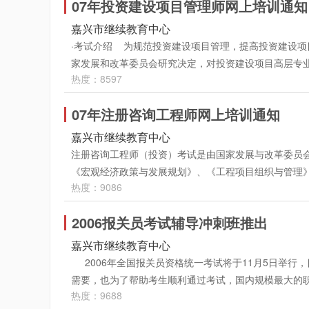
质量专业考试考前辅导远程教学包括二个部分：录音讲
07年投资建设项目管理师网上培训通知
（二）、税务代理实务、税收相关法律和财务与会计5个
定于2007年1月推出，保持至考试前，在此期间，学员
的重点、难点、考点进行讲解，在讲解中教师将配以例
100分外，其余 4 个科目均为140分。 《税法（
嘉兴市继续教育中心
本先期进行辅导。在新教材出版前后，该阶段辅导还将
讲座后，学员可点击“在线作业”，完成与本讲内容相关
《税法（二）》 主要考核现行企业所得税、外商投资
·考试介绍 为规范投资建设项目管理，提高投资建设
前，在此期间，学员们可以随时随地任意多次进行学习
习效果。 ·收费标准： 精讲班：质量专业理论与实务(
及其计算； 《财务与会计》 主要考核会计与财务管
家发展和改革委员会研究决定，对投资建设项目高层专
该阶段课程仍分为综合类AB级、综合类C级、理工类AB
科、两科享受9折优惠，报三科以上8折优惠。 付费方式：现
行政法、民商法、经济法、刑法、刑事诉讼法与民事诉
热度：8597
一规划。通过全国统一考试取得《中华人民共和国投资
完形填空4课时；阅读判断、阅读理解一4课时；阅读理
卡地址：嘉兴市东升路1号人力资源中心市场2号楼5楼 在线、汇款支
算征收、管理及检查、涉税会计核算与涉税文书制作等
工作。 投资建设项目管理师考试实行全国统一考试大
至考试前，在此期间，学员们可以随时随地任意多次进
择付费方式（参见网页下方支付说明）
法一 刘艳霞40刘艳霞20 税法二 王尤贵40王尤贵20
07年注册咨询工程师网上培训通知
次考试定于2006年举行，考试设置《宏观经济政策》
考试心理的调整，对考试趋向的分析，对考试注意事项
会计 张京40张京20 注册税务师考试科目包括税法（
目。分4个半天进行，各科目考试时间均为3个小时。参
每一课程均为9课时(理工类8课时)：含模拟试题1讲；
嘉兴市继续教育中心
试科目的考试时间均为150分钟，卷面分数除税务代理实务
水平证书。 2007年投资项目管理师考试时间：2007
括大意、完成句子2课时。·课程安排： 课程开通以
注册咨询工程师（投资）考试是由国家发展与改革委员
考试教材和大纲对各章节的具体内容和题例进行详细的
学搭配，经济实惠效果显著！！ 2007年投资建设项
24小时可以随时学习。·教学内容、形式： 职称英
《宏观经济政策与发展规划》、《工程项目组织与管理
础知识，深层的了解考试的重点和难点，最后配有二套模拟
细的精讲，同时每讲都有专门的课后作业供学员进行练
讲座主要为教师根据多年教学经验，对教材的重点、难
热度：9086
期的管理机制，即三年内通过五个科目的考试。 在200
主要是讲解考试相关的重点内容，对历年的真题进行分析
配有两套模拟测试题供学员检测学习效果。每门课程均为
解相关知识。 2、课堂练习：听完讲座后，学员可点
家吉等工程类专家组成的辅导团队为首届咨询工程师考
安排： 学员可随时报名参加学习，学习期限一直到考
习期限一直到考试结束，因此学员每天 24 小时可以
2006报关员考试辅导冲刺班推出
效果。 3、课件下载： 课堂讲座下载：在课堂左下方有
的基础上，网校再次带给学员和考生更大的惊喜，那就
注册税务师网络教学形式主要以下内容： • 音、视
络，随时随地点播课件进行学习，避免时间、精力金钱
格式)保存到自己本地硬盘指定的地方,这样可以在不上网
考试名师王双增、成立芹，以及咨询工程师辅导专家罗曲
嘉兴市继续教育中心
注意事项，巩固学生的知识点。目的是使学员全面掌握
起，直至当期考试结束 2 周关闭，打破了常规面授只
击此按钮，就可以将讲义下载并保存到自己本地硬盘指
工程类考试辅导团队特推出2007年注册咨询工程师（
2006年全国报关员资格统一考试将于11月5日举行
完讲座后，学员可点击 “ 课堂练习 ”, 完成与本讲
三个部分：视（音）频讲座、课堂练习、在线答疑。 1
程学费200元 冲刺班：每科课程学费100元 串
视频讲座， 考试时间为：2007年4月20、21、22
需要，也为了帮助考生顺利通过考试，国内规模最大的职业考试
并进行精讲解 , 使学员对自己的水平和成绩心中有数。 •
考试内容轻松掌握。 2 、课堂练习：听完讲座后，学员
二科享受9折优惠，报三科及以上8折优惠！ 付费方式：现场
试题将由老师进行精讲解） 2、冲剌班：每一课程均
热度：9688
出全新视频报关员冲刺班辅导课程。 环球职业教育在
击此按钮，就可以将该讲 " 音、视频 " 文件 "(.asf
际学习效果。课件下载：(1) 课堂讲座下载。在线课堂
卡地址：嘉兴市东升路1号人力资源中心市场2号楼5楼 在线、汇款支