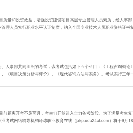
座和在线练习。 1、录音讲座：讲座主要为教师根据多年教学经验，
科目。每个考试科目的考试时间均为150分钟，卷面分数除税务代理实务
们可以随时随地任意多次进行学习。 2007年精讲班辅导将先采用2006
题进行说明，使学员可以很深彻的理解相关知识。 2、在线作业：听完
一）》 主要考核现行增值税、消费税、营业税、资源税的政策规定及其计算
全新改版，新改版课程免费提供给已报名参加辅导的学员学习，课程保持
的习题，提交后系统给出评分和标准答案，学员对照答案和解析检查自己
企业和外国企业所得税、个人所得税、土地增值税、印花税等其他税种的政
项目质量和投资效益，增强投资建设项目高层专业管理人员素质，经人事部
。 3、冲剌班：该阶段主要是模拟测试，以达到检验考前复习效果的
中级)300元，其它每科课程学费200元 报三科及以上9折优惠； 老学
理方面的基本知识及实际应用； 《税收相关法律》主要考核与涉税事宜
业管理人员实行职业水平认证制度，纳入全国专业技术人员职业资格证书
级、理工类C级、卫生类AB级。每一课程均为18课时：含模拟试题1讲；
场学习卡充值 售卡热线：2214398、2214638 联系人：董先生、邵
讼法行政复议法与行政诉讼法等。 《税务代理实务》主要考核现行各税
建设项目管理师职业水平证书》的人员，可受聘承担投资建设项目高层专
解二、三4课时，概括大意、完成句子4课时。课程拟定于考前两个月推出
付 进入以下网址: http://www.jxkp.com/edu24ol/ 注册用
方面内容。 注册税务师辅导科目精讲班冲刺班主讲老师课时主讲老师课时
纲，统一命题，统一组织，原则上每年举行1次，时间定于每年的第二季
行学习。 4、串讲班：该阶段为考试前的最后一次检验，主要为教师对
 税务代理实务 王玉娟40王玉娟20 税收相关法律 王尤贵40王尤贵20
、《投资建设项目决策》、《投资建设项目组织》和《投资建设项目实施》
的提醒等内容。该阶段课程分类但不会级别，分别为综合类、理工类、卫
一）、税法（二）、税务代理实务、税收相关法律和财务与会计5个科目。每
加考试的人员必须在连续的两个考试年度内通过全部科目的考试，方可获
词汇、完形填空2课时；阅读判断、阅读理解一2课时；阅读理解二、三2课
科目为100分外，其余4个科目均为140分。 班别设置： 精讲班：主要
年4月14、15日。· 课程介绍 高校名师主讲，精讲＋在线练习＋模拟试
后，学员可随时报名参加学习，学习期限一直保留至本年度考试结束，学
会、人事部共同组织的考试，该考试包括如下五个科目：《工程咨询概论
精讲，同时每讲都有专门的课后作业供学员进行练习，以达到全面掌握，
目管理师网络辅导主要是根据考试教材和大纲对各章节的具体内容和例题
语远程教学包括二个部分：音、视频讲座和课堂练习。 1、音、视频讲
》、《项目决策分析与评价》、《现代咨询方法与实务》。考试实行三年
测试题供学员检测学习效果。 冲剌班：每科共设置20讲( 包二套模拟题 
习，以达到全面掌握，巩固基础知识，深层的了解考试的重点和难点，最
点、考点进行讲解，在讲解中教师将配以例题进行说明，使学员可以很深
4、2005、2006年的注册咨询工程师的考试辅导中，由王双增、任晓
讲解，对今年考试内容进行预测，为学员的考试起到画龙点睛的作用。 ·
40课时，包含2套模拟试题。 ·课程安排： 学员可随时报名参加学习
击“课堂练习”，完成与本讲内容相关的习题，对照答案和解析检查自己实
试的学员提供了极大帮助，辅导效果得到了学员们的广泛认可。在历年高
试结束，因此学员每天 24小时可以不限时间随时反复学习。 ·教学
不限时间随时反复学习。完全突破了学习时间、地点上的种种限制，学员可
"课件下载"按钮,用鼠标点击此按钮，就可以将该讲"音、视频"文件"(.
是聘请了全国最权威的咨询工程师考试辅导专家陈宪教授加盟，携手网校
频讲座： 讲座主要 结合例题对考点、重点、难点的分析， 提出解题
的多重浪费，自主安排学习进度，充分享受网络学习的乐趣，学员自付费
的状态听这些录音。讲义文本下载：在课堂左下方有"讲义下载"按钮,用
云老师联合主讲。为帮助参加2007年考试的学员有效备考，环球职业教
注册税务师考试的各项知识。 使学员对考试内容轻松掌握。 • 课堂练
能听一次的局限。 ·教学内容、形式： 投资建设项目管理师网络教学形式
定的地方。·收费标准： 基础班：每科课程学费150元 精讲班：每
投资）考试考前辅导班。 2007年注册咨询工程师（投资）考试辅导将全
，目前距离开考不足两月，考生们开始进入全力备考阶段。为了满足考生复
内容相关的习题，对照答案和解析检查自己实际学习效果。 专家讲座后安排模拟
 、音、视频讲座：主要为老师结合例题对考点、重点、难点的分析，使
讲班：每科课程学费50元 现在报名报三科及以上优惠9折、老学员报一
日 ·班别设置： 1、精讲班：每一课程均为40课时，包含2套全真模拟试题
网络辅导机构环球职业教育在线（jxkp.edu24ol.com）将于9月1
 课件下载：课堂讲座下载：在课堂左下方有 " 课件下载 " 按钮 , 用
可点击“课堂练习” , 完成与本讲内容相关的习题，对照答案和解析检查自
学习卡充值 售卡热线：2214398、2214638 联系人：董先生、邵先
为20课时，包含2套全真模拟试题（模拟试题将由老师进行精讲解）。
线的报关员网络辅导课程在考生中有着良好口碑，曾创下考试通过率连
 格式 ) 保存到自己本地硬盘指定的地方 , 这样可以在不上网的状态听这些录音
视频讲座、音频讲座各自界面上方有“视频下载”或“音频下载”按钮，单击就
付 进入以下网址: http://www.jxkp.com/edu24ol/ 注册用