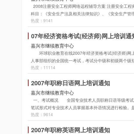
别设置： 环球职业教育在线执业药师考试辅导分精讲
2008注册安全工程师网络远程辅导方案 注册安全工
题，主要是根据考试教材和大纲对各章节的具体内容和
科目：《安全生产法及相关法律知识》、《安全生产管
握，巩固基础知识，深层的了解考试的重点和难点，最
热度：9141
期的滚动管理办法，即两年内累积通过所有四个科目的
容！ 冲刺班：每门课各20课时，包括16课时专家讲
考，环球职业教育在线组织权威师资特推出2008年注
解，对今年考试内容的进行预测，为学员的考试起到画
07年经济资格考试(经济师)网上培训通
年安全工程师执业资格考试时间为：9月6、7日·班别
随时报名,课程开通后可随时上课，每天24小时可以不
含2套全真模拟试题，《安全生产法及相关法律知识》为3
嘉兴市继续教育中心
容： 执业药师远程教学形式主要分为三部分：音、视
将由老师进行详细讲解）。 2008注册安全工程师
环球职业教育在线2007年经济资格考试(经济师
例题对考点、重点、难点的分析，使学员对考试内容轻松
部采用视频教学形式。 精讲班课程将于新教材出版
人事部组织的全国统一考试，考试分中级和初级两个级
关的习题,对照答案和解析检查自己实际学习效果。专家
直保留到该年度考试结束，学员每天24小时可以不限时
热度：11114
答题，其中经济基础为所有类别专业基础课程。 200
3、专家答疑：学员在学习过程中遇到疑问时，可以在网
包括二个部分：录音讲座和课堂练习。 1、录音讲座
教育在线2007年经济师考试辅导开设如下课程： 
载：在课堂右上方有"课件下载"按钮,用鼠标点击此按钮
在讲解中教师将配以例题进行说明，使学员可以很深彻
2007年职称日语网上培训通知
工商管理专业知识与实务（初级、中级） 4、人力资
上网的状态听这些录音。讲义文本下载：点击课堂右上方
与本讲内容相关的习题，对照答案和解析检查自己实际
级） 6、邮电专业知识与实务（中级） 7、商业
嘉兴市继续教育中心
讲座后安排模拟试题，使学员对自己的水平和成绩心中
钮,用鼠标点击此按钮，就可以将该讲"录音"文件(.a
业知识与实务（中级） 10、建筑专业知识与实务（
一、考试概况 全国专业技术人员职称日语等级考试
100元 现在报名报三科及以上优惠9折、老学员报
讲义文本下载：在课堂右边的框内选中要复制的讲义文字按Ct
专业知识与实务（中级） 13、交通运输经济（水
笔试形式对专业技术人员掌握基本外语情况进行检验。
值 售卡热线：82214398、82214638 联系人
的硬盘上。·收费标准 精讲班：每科课程学费200元
程设置] 环球职业教育在线有多年的经济师考试辅导经验
热度：9614
又分为A、B、C三个级别，凡晋升、聘任专业技术职务
支付 进入以下网址: http://www.jxkp.com/ed
惠。 网址：http://jxkp.edu24ol.com/或http://jxkp.
续以精讲班＋冲刺班专业化的辅导模式为基础,采取全
及过去参加国家统一的中级专业技术资格考试（会计师
线：82214398、82214638 联系人：董先生、
班：包括40课时的专家视频讲座+在线练习+4套全真
2007年职称英语网上培训通知
应参加职称外语等级考试。考试内容包含短句部分(包括短
以下网址: http://www.jxkp.com/edu24ol/