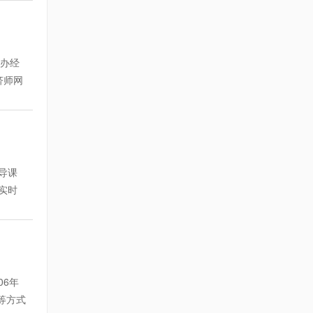
习，学
推出
：每科
在视频
练习。
纲的相
惠。
习中遇
说
课程设
升路1
上9折
对照答
威专家
见网页
开办经
联系
可以将
济师网
的框
人：董先
 在
： 精讲
ol/
高通过
，报三
，对考
路1号人
。学员
页下方
极参加
导课
实时
进行详
针对性
，并参
结束，
和课堂
06年
配以例
等方式
习