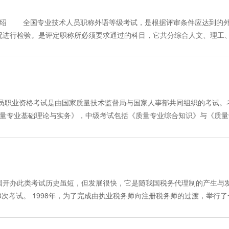
达到全面掌握，巩固基础知识，深层的了解考试的重点和难点，最后配有
日。 二、课程介绍 环球职业教育在线职称日语辅导包含了职称日语
的专家视频讲座+在线练习+4套全真模拟试题。主要是讲解考试相关的
个级别之间的区分，老师会在讲课中提醒学员。该课程是老师严格按照考
 全国专业技术人员职称外语等级考试，是根据评审条件应达到的
预测，为学员的考试起到画龙点睛的作用。报名后进入课堂可看到全部学
真题和练习，每一讲最后又有在线作业，给学员更多练习的机会，以达到
况进行检验。是评定职称所必须要求通过的科目，它共分综合人文、理工
刺班：通过精讲班对教材知识体系的全面掌握，再加上冲刺班最后阶段
刘蕊老师主讲。 刘蕊：北京大学外国语学院硕士，已通过日语国际能力
专业技术职务，其级别属专业技术职务试行条例中规定需具备一定外语水
刺班－ [课程安排] 学员可随时报名参加学习，学习期限一直到本
著名日语培训学校讲授《大家日本语》、《标准日本语》等，受到学生好
考试（会计师、经济师、统计师、审计师），成绩合格，已取得专业技术
反复学习。 [教学内容、形式] 经济师网络教学形式主要分二个部
，老师将对其中一部分题进行详细分析。 四、教学形式 职称日语远
称外语等级考试时间：2007年6月30日·班别设置： 环球职业教育在
要为老师结合例题对考点、重点、难点的分析，使学员对考试内容轻松
视频讲座：讲座主要为教师根据多年教学经验，对教材的重点、难点、
程辅导的形式进行。分为四个阶段的系列辅导班，老师对各个方面的知识
完成与本讲内容相关的习题，对照答案和解析检查自己实际学习效果。专家
以很深彻的理解相关知识。 2、课堂练习：听完讲座后，学员可点击“
技巧、答题方法及学习方法的介绍更是丝丝入扣。学员可以根据自身实际
人员职业资格考试是由国家质量技术监督局与国家人事部共同组织的考试。
成绩心中有数。 3、课件下载：课堂讲座下载：在课堂上方有"课件下载
查自己实际学习效果。 3、课件下载： 课堂讲座下载：在课堂左下
适合于各大类各个级别，为最终通过打下坚实基础。基础班不分类别与级
质量专业基础理论与实务》，中级考试包括《质量专业综合知识》与《质量
.asf格式)保存到自己本地硬盘指定的地方,这样可以在不上网的状态听这些
视频"文件"(.asf格式)保存到自己本地硬盘指定的地方,这样可以在不上
课时:名词与动词的语法功能及复习要点，第5－6课时:形容词与副词的语法功
份左右报名，考试一般于当年的6月中旬举行，2007年考试时间：6月2
rl+C键，然后再打开word编辑软件按Ctrl+V键,即可将讲义内容拷贝
载"按钮,用鼠标点击此按钮，就可以将讲义下载并保存到自己本地硬盘指
复习要点， 第9－10课时: 介词，情态助动词的语法功能及复习要点， 第
考，环球职业教育在线与国内质量专业考试培训权威机构北京品管技术培训
济师考试辅导专家之一，人事部经济师考试“经济基础”辅导专家，毕业于
方式：现场学习卡充值 售卡热线：2214398、2214638 联系人：
4课时: 动词的各种时态及其意义，第15－16课时:动词的各种语态及主谓
07质量专业考试网上远程辅导。2007年辅导将举办中级考试《质量专
经济师考试中级经济基础等课程的辅导工作，是国内最早进行经济师考试辅
 在线、汇款支付 进入以下网址: http://www.jxkp.com/edu24
-不定式， 第19－20课时:非谓语动词的用法及其意义（下），第21－22
·班别设置： 1、精讲班： 中级课程《质量专业综合知识》课程为38
脉络清晰，重点突出。郭老师2003-2005年所辅导课程的辅导效果得
中的其他定语结构， 第25－26课时:虚拟语气的构成及用法，第27－28
课时，2套全真模拟试题。 初级课程《质量专业相关知识》为38课时，
为是"经济师中级经济基础考试辅导最权威专家"。 [收费标准] 
国开办此类考试历史虽短，但发展很快，它是随我国税务代理制的产生与
的处理方法。课程已经推出，根据情况还将更新，可保持到考试前，在此期
，2套全真模拟试题。 该课程辅导将由一批在高校从事质量教学工作的
00元. 报三科及以上9折优惠； 老学员报一科、两科享受9折优惠，
次考试。 1998年，为了完成由执业税务师向注册税务师的过渡，举行了
该阶段主要是根据王霞等老师多年辅导经验、根据教材、根据题型对课程
排： 学员可随时报名参加学习，网络课堂内按照每周一、三的学习进度
试听 付费方式：现场学习卡充值 售卡热线：2214398、2214
考试，累计报名达2152849科次，截至2005年，我国通过考试取得注册税
理工类AB级、理工类C级、卫生类AB级、卫生类C级。每一课程均为44
考试结束，因此学员每天24小时可以不限时间随时反复学习。 ·教学
号人力资源中心市场2号楼5楼 在线、汇款支付 点此进入付费方式
展提供坚实的基础。 ·课程设置： 注册税务师考试科目包括税法（一）、
8课时，概括大意与完成句子8课时，补全短文8课时，模拟试题4讲。 