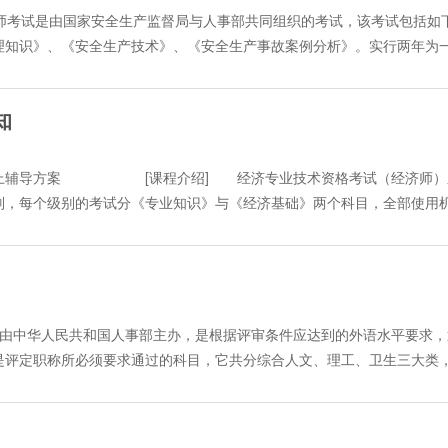
班和冲刺班： 精讲班：每门课各40课时,包括36课时专家讲座,2套
程师考试是由国家安全生产监督局与人事部共同组织的考试，该考试包括如
题例进行详细的精讲，同时都有专门的课后作业供学员进行练习，以达到
理知识》、《安全生产技术》、《安全生产事故案例分析》。实行两年为
后配有二套模拟测试题供学员检测学习效果。报名后进入课堂可看到全部
考试，部分人员免试两科，实行一年通过。 为帮助参加考试的学员有
座，2套模拟题。主要是讲解考试相关的重点内容，对历年的试题题进行
册安全工程师考试考前辅导精讲班，本次辅导包括考试所有四个科目。 2
龙点睛的作用。报名后进入课堂可看到全部学习内容！ ·课程安排： 学
知
设置 精讲班：《安全生产管理知识》、《安全生产事故案例分析》均为4
限时间反复学习课程内容，学习期限一直保留至本年度考试结束！ ·教学内
6讲，含2套模拟题，《安全生产技术》为64讲(含2套模拟试题)（部分
、宽频讲座、课堂练习和专家答疑。1、音、视、宽频讲座：主要为老师
网络远程教育课程将由一批多年从事注册安全教学工作的专家、教师讲授，
)网上辅导方案 [课程介绍] 经济专业技术资格考试（经济师）
掌握。2、课堂练习：听完讲座后，学员可点击“课堂练习”,完成与本讲
后第二周开始全面更新。·课程安排 学员可随时报名参加学习，学习期
别，每个级别的考试分《专业知识》与《经济基础》两个科目，全部使用
讲座后安排四次模拟考试并进行精讲解,使学员对自己的水平和成绩心中有
间随时反复学习。·教学内容、形式 2008注册安全工程师考前辅导远
7年经济中、初级资格考试时间定于2007年11月3日（星期六）。 环
校专设的网络答疑室中提出，由主讲老师亲自解答。4、课件下载：课堂
：讲座主要为教师根据多年教学经验，对教材的重点、难点、考点进行
1、经济基础（初级、中级） 2、金融专业知识与实务（初级、中级）
，就可以将该讲"音、视频"文件"保存到自己本地硬盘指定的地方,这样可以
的理解相关知识。 2、课堂练习：听完讲座后，学员可点击“课堂练习”
源专业知识与实务（初级、中级） 5、财政税收专业知识与实务（初
的“讲义下载”按钮，即可将该讲文保存至本地电脑，也可选择直接打印。
学习效果。 3、课件下载： 课堂录音下载：在课堂上方有"课件下载
专业知识与实务（中级） 8、房地产专业知识与实务（中级） 9、
有数。 ·收费标准： 精讲班：每科课程学费200元 冲刺班：每科课
sf格式)保存到自己本地硬盘指定的地方,这样可以在不上网的状态听这些
中级） 11、保险专业知识与实务（中级） 12、交通运输经济（公
由中华人民共和国人事部主办，是根据评审条件应达到的外语水平要求，
一科、二科享受9折优惠，报三科及以上8折优惠！ 付费方式：现场学
rl+C键，然后再打开word编辑软件按Ctrl+V键,即可将讲义内容拷贝
路）专业知识与实务（中级） 14、旅游专业知识与实务（中级） 
是评定职称所必须要求通过的科目，它共分综合人文、理工、卫生三大类
：董先生、邵先生 售卡地址：嘉兴市东升路1号人力资源中心市场2号楼5楼 在线
 报三科及以上9折优惠； 老学员报一科、两科享受9折优惠，报三科以上
,往年辅导通过率都在90%以上。网校2007年经济资格考试(经济师)
，其级别属专业技术职务试行条例中规定需具备一定外语水平的专业技术
u24ol/ 注册用户后，选择付费方式（参见网页下方支付说明）
edu24ol.com/leraning/class_zcaqgcs/index.htm 付费方式：现场学习卡充值
程视频授课、主讲名师亲自答疑、专家定期实时访谈等方式进行教学： 
、经济师、统计师、审计师），成绩合格，已取得专业技术资格的专业技
邵先生 售卡地址：嘉兴市东升路1号人力资源中心市场2号楼5楼 在线、汇款支付
模拟试题，主要是根据考试教材和大纲对各章节的具体内容和题例进行详细
句填空和短句理解)、句群部分(句群理解)、短文部分(短文理解)三个部
 注册用户后，选择付费方式（参见网页下方支付说明）