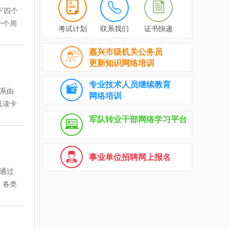
模拟
下四个
全面掌
一个周
考试计划
联系我们
证书快递
学习内
效备
分析讲
008
嘉兴市级机关公务员
员可
0讲，
更新知识网络培训
模拟题
结合
专业技术人员继续教育
并全
系由
网络培训
内容相
限一
机读卡
数。
程教学
球职业
军队转业干部网络学习平台
讲座下
讲解，
 3、
在不
，完成
级、中
 专家
"按
农业专
事业单位招聘网上报名
程学费
录音。
路）
通过
习卡充
到本地
[课
，各类
、汇款
8折优
辅导继
人员，
 售卡热
精讲
术人员
 进入
的精
分。题