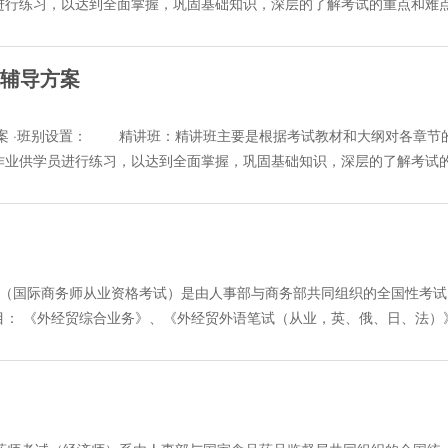
进行练习，以达到全面掌握，巩固基础知识，深层的了解考试的重点和难
和成绩心中有数。 3、课件下载： 课堂讲座下载：在课堂左下方有 
设置] 环球职业教育在线有多年的经济师考试辅导经验,往年辅导通过
： 学员可随时报名参加学习，学习期限一直考试结束，因此学员每天
频 " 文件 "(.asf 格式 ) 保存到自己本地硬盘指定的地方,这样可以在不
 辅导继续以精讲班＋冲刺班专业化的辅导模式为基础,采取全程视频授课、主讲
试教材和大纲对各章节的具体内容和题例进行详细的精讲，同时每讲都有
的讲义文字按Ctrl+C键，然后再打开word 编辑软件按 Ctrl+V 
包括40课时的专家视频讲座+在线练习+4套全真模拟试题，主要是根
上辅导方案
知识，深层的了解考试的重点和难点，最后配有二套模拟测试题供学员检
精讲班：每科课程学费200元 冲刺班：每科课程学费100元 报
，同时每讲都有专门的课后作业供学员进行练习，以达到全面掌握，巩固
际商务理论与实务 胡晖 26 200元 国际商务专业知识 曹琛 30 200元 ·
2214398、2214638 联系人：董先生、邵先生 售卡地址：嘉兴市东升
拟测试题供学员检测学习效果。 冲刺班：包括20课程的专家视频讲
重点、难点的分析， 提出解题方法与注意事项，巩固学生的知识点。目的是
案 ·班别设置： 精讲班：精讲班主要是根据考试教材和大纲对各章节
ttp://www.jxkp.com/edu24ol/ 注册用户后，选择付费方式（参
内容，对历年的真题进行分析讲解，对今年考试内容进行预测，为学员的
轻松掌握。 ·课堂练习：听完讲座后，学员可点击 “ 课堂练习 ”, 完成
作业供学员进行练习，以达到全面掌握，巩固基础知识，深层的了解考试
容！ 环球网校专业化、科学化辅导模式：精讲班＋冲刺班：通过精讲
。 专家讲座后安排模拟考试并进行精讲解 , 使学员对自己的水平和成绩
 企业法律顾问每门课精讲班设20讲，包括18讲内容讲解和2套模拟
晴和实战模拟练习,考试无忧！－现报精讲班送冲刺班－ [课程安排] 
 按钮 , 用鼠标点击此按钮，就可以将该讲 " 音、视频 " 文件 "(.asf 格
排： 学员可随时报名,课程开通后可随时上课，反复学习，学习期限一
两周，学员每天24小时可以随时进入课堂反复学习。 [教学内容、形式
态听这些录音。讲义文本下载：点击课堂左下角的 “ 讲义下载 ” 按钮，
 讲：赵俊峰- 学费：200元/科 经济与民商法律知识 - 主 讲：李峰- 学
在线作业。 1、音、视频讲座：主要为老师结合例题对考点、重点
试培训网学习卡专栏www.jxkp.com/edu24ol。 地址：嘉兴市东
元/科 企业法律顾问实务 - 主 讲：李峰- 学费：200元/科 ·教学内容、
：听完讲座后，学员可点击“课后作业”,完成与本讲内容相关的习题，
214638，联系人：董先生、邵先生。
个部分：录音讲座和在线作业。 1、录音讲座：讲座主要为教师根据多
际商务师从业资格考试）是由人事部与商务部共同组织的全国性考试
次模拟考试并进行精讲解,使学员对自己的水平和成绩心中有数。 3、课
教师将配以例题进行说明，使学员可以深刻的理解相关知识。 2、在
目： 《外经贸综合业务》、《外经贸外语笔试（从业，英、俄、日、法）
标点击此按钮，就可以将该讲"音、视频"文件"(.asf格式)保存到自己本
讲内容相关的习题，对照答案和解析检查自己实际学习效果。 3、课件下
一次。2006年考试时间为：9月16、17日 ·班别设置： 由北京国
本下载：在课堂右边的框内选中要复制的讲义文字按Ctrl+C键，然后再
点击此按钮，就可以将该讲"录音"文件(.asf格式)保存到自己本地硬盘
一考试辅导将由张开旺、滕义莲老师领衔主讲。 课程设为精讲班网上授课
本地的硬盘上。 [名师辅导] 郭俊华：国内最著名的经济师考试辅导专家之一
下载：在课堂右边的框内选中要复制的讲义文字按Ctrl+C键，然后再打
的内容进行详细讲解，开设《外经贸综合业务》、《外经贸英语（笔试、
光华管理学院。自2003年起担任环球职业教育在线经济师考试中级经济基
盘上。 详情请查询嘉兴考试培训网学习卡专栏www.jxkp.com/edu24ol。
学习，学习期限一直考试结束，因此学员每天24小时可以不限时间随时
之一。郭老师理论功底深厚，知识面广；教学提纲挈领，脉络清晰，重点
：2214398，2214638，联系人：董先生、邵先生。
体内容和题例进行详细的精讲，同时每讲都有专门的课后作业供学员进行
学员的一致认可，极高的考试通过率使得郭老师被学员们称为是 " 经济师中级