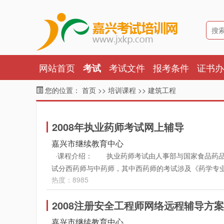
网站首页
考试文件
报考条件
证书办
考试
您的位置：
首页
>>
培训课程
>>
建筑工程
2008年执业药师考试网上辅导
嘉兴市继续教育中心
·课程介绍： 执业药师考试由人事部与国家食品药品
试分西药师与中药师，其中西药师的考试涉及《药学专
热度：8985
管理与法规》四科，中药学考试涉及《中药知 识（一
规》，其中《 药事管理与法规》为中西药师考试的公共
2008注册安全工程师网络远程辅导方案
设如下课程：1、药学专业知识(一)(药理学、药物分析)
与法规5．中药学专业知识（一）(中药学、中药药剂学)
嘉兴市继续教育中心