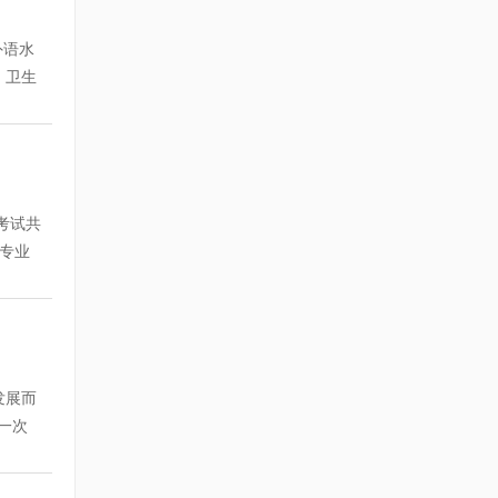
四套模
的所有
重点内
试大纲
外语水
习内
更有效
、卫生
的画龙
测试一
平的专
年度考
评。
资格的
分：
程教学
线职称
掌握。
考点进
进行了
讲座后
课堂练
情况选
考试共
"按
方
别，
专业
录音。
网的状
能及
4日。
到本地
定的地
11－
中心
北京大
董老
一致的
业综合
导的专
ol/
课时:
课时，
到学员
课时:英
2套模
精讲
发展而
间，学
老师及
报三科
一次
的精
更新课
638
务师资
课时：
内容：
说明
税法
课程拟