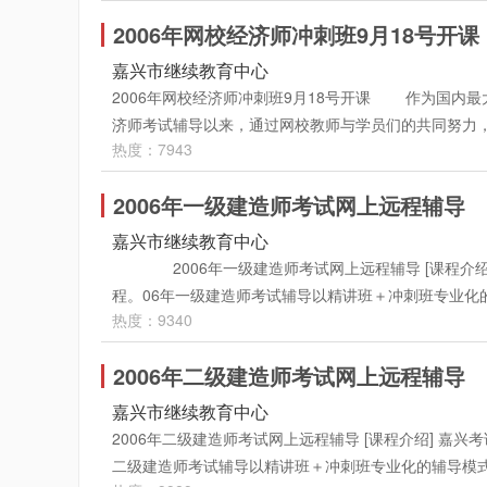
班别均将由将陈宪、王双增、任晓黎、范家吉等国内著
全国领先的记录， 2005年更是以74%的超高通过率
文本下载：点击课堂左下角的 “ 讲义下载 ” 按钮，
该讲视、音频文件 (.asf 格式 ) 保存到自己本地硬
择付费方式（参见网页下方支付说明）
习期限一直考试结束。·教学内容、形式： 注册咨
2006年网校经济师冲刺班9月18号开课
了06年冲刺班课程。课程继续由目前国内报关员考试辅
课程学费150元 冲刺班：每科课程学费50元 报三
还是音频讲座界面，点击课堂播放器左下角“讲义下载”
1、录音讲座：讲座主要为教师根据多年工程考试教学
关内容，掌握考试重点及难点，对考生的前期学习起到
报精讲+冲刺 6折优惠 付费方式：现场学习卡充值 售卡热线
嘉兴市继续教育中心
到的疑难问题可以直接在网络答疑室提出，由主讲老师在 
明，使学员可以很深彻的理解相关知识。 2、课堂练
置为30讲视频讲座+1套全真模拟试题，考生可以随时
号人力资源中心市场2号楼5楼 在线、汇款支付 进入以下网址: h
2006年网校经济师冲刺班9月18号开课 作为国内最大的职业教
优惠； 老学员报一科、两科享受9折优惠，报三科以上8折优
案和解析检查自己实际学习效果。 3、课件下载： 
进行24小时免费在线答疑，学员在学习中遇到的问题
下方支付说明）
济师考试辅导以来，通过网校教师与学员们的共同努力，
人：董先生、邵先生 售卡地址：嘉兴市东升路1号人力资
该讲"录音"文件(.asf格式)保存到自己本地硬盘指
（http://jxkp.edu24ol.com/leraning/class
热度：7943
络辅导。2005年的辅导中，大家普遍反映考前辅导紧
http://www.jxkp.com/edu24ol/ 注册用户后
内选中要复制的讲义文字按Ctrl+C键，然后再打开wor
生、邵先生 售卡地址：嘉兴市东升路1号人力资源中心市场2号楼5楼
2006年的考试即将来临之际，网校为了回报广大学员
班：每科课程学费200元 冲刺班：每科课程学费1
注册用户后，选择付费方式（参见网页下方支付说明）
2006年一级建造师考试网上远程辅导
率！冲刺班由郭俊华、沈蕾、刘艳霞等一批名师主讲，
科以上8折优惠。 付费方式：现场学习卡充值 售卡热线：2
生的前期学习起到强化训练的效果。课程内容主要包括2
嘉兴市继续教育中心
力资源中心市场2号楼5楼 在线、汇款支付 进入以下网址: htt
自付费之日起24小时不限时间、次数重复点播学习，直
2006年一级建造师考试网上远程辅导 [课程介绍
支付说明）
学习！详情请登陆经济师频道（ http://jxkp.edu24ol.com/ler
程。06年一级建造师考试辅导以精讲班＋冲刺班专业化
热度：9340
访谈等方式进行教学。 [班别设置] 1、精讲班：每一
细讲解)。 注:房屋建筑专业-精讲班为20讲. 2、冲
2006年二级建造师考试网上远程辅导
地进行详细讲解)。 [辅导专家] 2006一级建造
加过一级建造师师资培训的老师进行教学辅导工作。 [
嘉兴市继续教育中心
学员每天24小时可以不限时间随时反复学习。 [教学内
2006年二级建造师考试网上远程辅导 [课程介绍] 
练习。 1、视频（音频）讲座：讲座主要为教师根据
二级建造师考试辅导以精讲班＋冲刺班专业化的辅导模
题进行说明，使学员可以深刻的理解相关知识。 2、