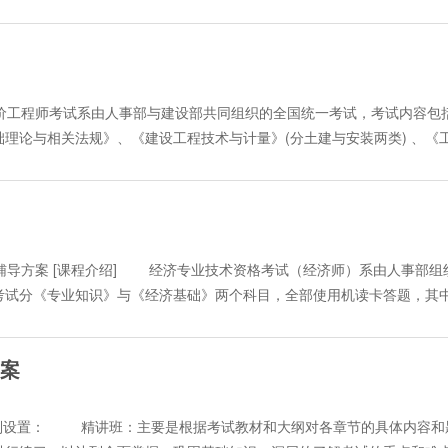
讲视频课程，包含2套全真模拟试题(模拟题将由老师有针对性地进行详细讲解
下载：课堂录音下载：在课堂左下方有"课件下载"按钮,用鼠标点击此
程均为20讲视频课程，包含2套全真模拟试题(模拟题将由老师有针对性地进
硬盘指定的地方,这样可以在不上网的状态听这些录音。讲义文本下载：在课堂
教育课程将由一批多年从事工程项目经理考试培训工作的相关专家，并参加过
ord编辑软件按Ctrl+V键,即可将讲义内容拷贝到本地的硬盘上。 [收费
安排] 学员可随时报名参加学习，学习期限一直保留至本年度考试结束
100元 报三科及以上9折优惠； 老学员报一科、两科享受9折优惠，
形式] 2006二级建造师考前辅导远程教学包括：视频（音频）讲座和课
造价工程师考试系由人事部与建设部共同组织的全国统一考试，考试内容包
：2214398、2214638 联系人：董先生、邵先生 售卡地址：嘉兴市东
年教学经验，对教材的重点、难点、考点进行讲解，在讲解中教师将配
理论与相关法规》、《建设工程技术与计量》(分土建与安装两类) 、《
ttp://www.jxkp.com/edu24ol/ 注册用户后，选择付费方式（参
堂练习：听完讲座后，学员可点击“课堂练习”，完成与本讲内容相关的习
5日举行，为帮助学员们有效备考，环球职业教育在线特推出该考试所有课程的20
：课堂录音下载：在课堂左下方有"课件下载"按钮,用鼠标点击此按钮
课的形式呈现给广大学员，考生可以随时报名参加学习，所有课程自付费
指定的地方,这样可以在不上网的状态听这些录音。讲义文本下载：在课堂右边
后一周关闭，权威专家进行24小时免费在线答疑，学员在学习中遇到的
d编辑软件按Ctrl+V键,即可将讲义内容拷贝到本地的硬盘上。 [收费标准
、精讲班： 包括40课时的专家视频讲座+32讲在线练习+4套全真模拟
0元 报三科及以上9折优惠； 老学员报一科、两科享受9折优惠，报三
大纲对各章节的具体内容和题例进行详细的精讲，同时每讲都有专门的课后
 网上辅导方案 [课程介绍] 经济专业技术资格考试（经济师）系由人事部组
214398、2214638 联系人：董先生、邵先生 售卡地址：嘉兴市东升路
层的了解考试的重点和难点，最后配有四套模拟测试题供学员检测学习
考试分《专业知识》与《经济基础》两个科目，全部使用机读卡答题，其
tp://www.jxkp.com/edu24ol/ 注册用户后，选择付费方式（参见
练习+4套全真模拟试题。主要是讲解考试相关的重点内容，对历年的真题进
级资格考试时间定于2006年11月4日（星期日）。 上午：9：0
龙点睛的作用。报名后进入课堂可看到全部学习内容！ ·课程安排： 
～4：30经济基础知识(中、初级) 环球职业教育在线2006年经济师
周，学员每天24小时可以随时进入课堂反复学习。 精讲班会在新书出版
方案
2、金融专业知识与实务（初级、中级） 3、工商管理专业知识与
续推出。 ·教学内容、形式： 造价工程师考前辅导远程教学包括二个
级、中级） 5、财政税收专业知识与实务（初级、中级） 6、邮电
要为老师结合例题对考点、重点、难点的分析，使学员对考试内容轻松
级） 8、房地产专业知识与实务（中级） 9、农业专业知识与实务
别设置： 精讲班：主要是根据考试教材和大纲对各章节的具体内容和
,完成与本讲内容相关的习题，对照答案和解析检查自己实际学习效果。专家
险专业知识与实务（中级） 12、交通运输经济（公路）专业知识与