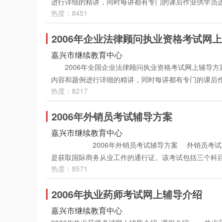
进行详细的精讲，同时每讲都有专门的课后作业供学员
安排四次模拟考试并进行精讲解,使学员对自己的水平
（中级） 13、旅游专业知识与实务（中级） [课程
热度：8451
后配有模拟测试题供学员检测学习效果。 ·课程安排
件下载 " 按钮,用鼠标点击此按钮，就可以将该讲 " 音、视
80%以上。网校2006年经济资格考试 ( 经济师 )
时可以不限时间随时反复学习。教学内容主要是根据考
态听这些录音。 讲义文本下载：在课堂右边的框内选中要复制
自答疑、专家定期实时访谈等方式进行教学： 精讲班：
2006年企业法律顾问执业资格考试网
课后作业供学员进行练习，以达到全面掌握，巩固基础
可将讲义内容拷贝到本地的硬盘上。 ·收费标准： 
教材和大纲对各章节的具体内容和题例进行详细的精讲
效果。 国际商务师课程辅导方案 精讲班 主讲 课时 学费 国
嘉兴市继续教育中心
以上9折优惠； ·付费方式： ．现场学习卡充值 售卡热线：
识，深层的了解考试的重点和难点，最后配有四套模
容： ·音、视频讲座： 讲座主要 结合例题对考点、
2006年全国企业法律顾问执业资格考试网上辅导方
人力资源中心市场2号楼5楼 ．在线、汇款支付 进入以下网址: h
线练习+4套全真模拟试题。主要是讲解考试相关的重点
员全面掌握注册税务师考试的各项知识。 使学员对考试内容
内容和题例进行详细的精讲，同时每讲都有专门的课后
下方支付说明）
到画龙点睛的作用。报名后进入课堂可看到全部学习内
内容相关的习题，对照答案和解析检查自己实际学习效果
热度：8217
和难点，最后配有二套模拟测试题供学员检测学习效果。
材知识体系的全面掌握，再加上冲刺班最后阶段的画龙点
数。 ·课件下载：课堂讲座下载：在课堂左下方有 " 课件下载 "
模拟试题将由老师有选择性的进行重点讲解！ ·课程安
可随时报名参加学习，学习期限一直到本年度考试结束后
保存到自己本地硬盘指定的地方 , 这样可以在不上网的状
2006年外销员考试辅导方案
至本年度考试结束！ 科目名称 精讲班 综合法律知识 - 主
济师网络教学形式主要分二个部分：音、视频讲座和
该讲文保存至本地电脑，也可选择直接打印。 详情请查询嘉兴考
200元/科 企业管理知识 - 主 讲：李峰- 学费：200
嘉兴市继续教育中心
的分析，使学员对考试内容轻松掌握。 2、在线作业
号人力资源中心市场2号楼5楼 联系电话：2214398，2
2005企业法律顾问执业资格考试辅导远程教学包括二
2006年外销员考试辅导方案 外销员考试（国
案和解析检查自己实际学习效果。 专家讲座后安排四
经验，对教材的重点、难点、考点进行讲解，在讲解中
是获取国际商务从业工作的通行证。该考试包括三个科
载：课堂讲座下载：在课堂左下方有"课件下载"按钮,用鼠
业：听完讲座后，学员可点击“在线作业”，完成与本
热度：8571
《外经贸外语口试（从业，英、俄、日、法）》，每年举行
指定的地方,这样可以在不上网的状态听这些录音。讲义文
课堂录音下载：在课堂左下方有"课件下载"按钮,用鼠标
贸易学会及环球职业教育在线共同组织的外销员全国统
word编辑软件按Ctrl+V键,即可将讲义内容拷贝到
地方,这样可以在不上网的状态听这些录音。 讲义文本
2006年执业药师考试网上辅导介绍
段主要是根据全国统一考试教材、根据考试题型对课程
事部经济师考试“经济基础”辅导专家，毕业于北京大学
word编辑软件按Ctrl+V键,即可将讲义内容拷贝到本地的硬
试）》两门课程。 ·课程安排： 学员可随时报名参加
程的辅导工作，是国内最早进行经济师考试辅导的专家
嘉兴市继续教育中心
址：嘉兴市东升路1号人力资源中心市场2号楼5楼 联系电话
习。教学内容主要是根据考试教材和大纲对各章节的具
郭老师 2003-2004 年所辅导课程的辅导效果得到