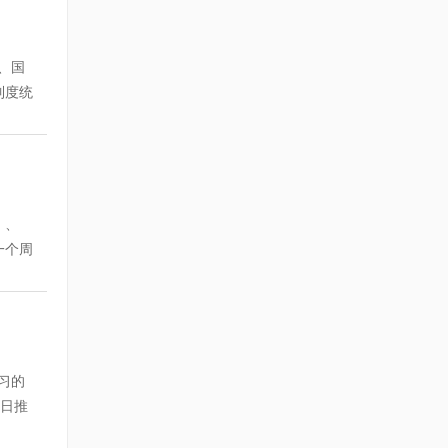
对教材
科目为
年版
录音
；
至考试
实际学
策规定
、国
目的。
员报一
相关的
制度统
词汇、
先生 售
种的计
业管理
，保持
户后，选
 税
度，首
学员
 财务与
4个科
生类。
个考
得职业
时，概
是根据
题的科
员每天
》、
巩固基
进行详
座：
一个周
) ，
后每科
彻的理
黎、范
课程
，学
际学习
通过率
内容：
通过网
asf
工程类
方法与
之日
鼠标点
育在线
习：听
主要分
科课
部采用
习的
考试
学员对
科、
（模拟
8日推
鼠标点
己实
生 售
 以上
续三年
。讲义
可以将
户后，选