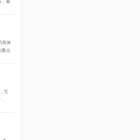
点，最
" 课
率都在
24小
上网的状
名师亲
专门的
键,即
据考试
测学习
三科及
基础知
教学内
路1号
座+在
使学
的具体
见网页
考试起
与本讲
的重点
班对教
心中有
试题，
学员
式 )
直保留
] 经
即可将
费：
、难点
升路1
形式：
对照答
年教学
，它
件下
线作
》、
地硬盘
载：
际经济
打开
指定的
，该阶
，人
开
口
础等课
 地
反复学
突出。
练习，
经济基