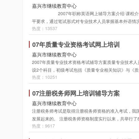
讲，同时每讲都有专门的课后作业供学员进行练习，以
型全部是选择题。考试一般为每年4月的第二个星期
嘉兴市继续教育中心
拟测试题供学员检测学习效果。 冲刺班：包括20课程
级别，无论是参加A、B还是C级，都可以报名学习。各
2007年职称英语网上辅导方案介绍·课程介绍
容，对历年的真题进行分析讲解，对今年考试内容进行
和相关教材对每一个知识点的详细讲解，其中穿插历年
平要求，通过笔试形式对专业技术人员掌握基本外语情
容！ 环球网校专业化、科学化辅导模式：精讲班＋冲
的巩固知识的目的。本课程全程采用视频授课的形式由
热度：13537
三大类，各类又分为A、B、C三个级别，凡晋升、聘任
点晴和实战模拟练习,考试无忧！－现报精讲班送冲
级、国家日本语水平八级，曾连续几年在沈阳和大连某
业技术人员，及过去参加国家统一的中级专业技术资格
试结束后两周，学员每天24小时可以随时进入课堂
三、课程设置 共40课时，其中3套模拟试题的讲解
07年质量专业资格考试网上培训
专业技术人员应参加职称外语等级考试。 *2007年职
音、视频讲座和课堂练习。 1、音、视频讲座：主
包括二个部分：音、视频讲座和课堂练习。 1、音、
英语考试辅导将由王霞老师邻衔主讲，采用视频授课远
嘉兴市继续教育中心
2、课堂练习：听完讲座后，学员可点击“课堂练习”,
行讲解，在讲解中教师将配以例题进行说明，使学员可
细致的讲解，同时对各种题型做了具体的分析，其答题
2007年质量专业技术资格考试辅导方案质量专业技术
安排四次模拟考试并进行精讲解,使学员对自己的水平和
习”，完成与本讲内容相关的习题，对照答案和解析检
报： 1、基础班：专门为扔下英语多年的考生准备，
设2个科目，初级考试包括《质量专业相关知识》与《
钮,用鼠标点击此按钮，就可以将该讲"音、视频"文件"(
有"课件下载"按钮,用鼠标点击此按钮，就可以将该讲"音、
课程共为30课时：第1－2课时:英语构词法，第3－4
热度：10251
理论与实务》。考试一般于前一年的12月及来年的1月
讲义文本下载：在课堂右边的框内选中要复制的讲义文字按Ct
态听这些录音。讲义文本下载：在课堂左下方有"讲义下
复习要点， 第7－8课时:连词、代词及冠词的语法功能及
为帮助参加2007年质量专业考试的学员有效的复习备
的硬盘上。 [名师辅导] 郭俊华：国内最著名的经
方。 五、收费标准 职称日语辅导精讲班：300元 付费
12课时: 职称英语句子特点及英语基本句型， 第13－1
07注册税务师网上培训辅导方案
（隶属北京海淀技术监督局）强强联手，共同组织推出20
学光华管理学院。自2003年起担任环球职业教育在线
师、邵老师 售卡地址：嘉兴市东升路1号人力资源中心市场2号楼5楼
原则，第17－18课时:非谓语动词的用法及其意义（上）-
知识》与《质量专业理论与实务》两个科目的培训。 
家之一。郭老师理论功底深厚，知识面广；教学提纲挈领，
嘉兴市继续教育中心
注册用户后，选择付费方式（参见网页下方支付说明）
各种从句的构成和意义， 第23－24课时:定语从句与英语
2套全真模拟试题；《质量专业理论与实务》课程为78
的一致认可，极高的考试通过率使得郭老师被学员们称
注册税务师考试是取得注册税务师资格的准入考试，我
语否定结构与倒装结构，第29－30课时:英语长句子
拟试题；《质量专业基础理论与实务》课程为38课时
班：每科课程学费200元. 冲刺班：每科课程学费1
发展起来的。 注册税务师资格制度实行以来，共举行了8
员们可以随时随地任意多次进行学习。 2、精讲班：
在大型企业担任质量鉴定工作的专家主讲。 ·课程安
以上8折优惠。报精讲班送同一课程的冲剌班 点此进入
热度：9617
资格认定考试。1999年-2005年，全国进行了7次统一
讲解，课程按类别与级别分为综合类AB级、综合类C级、
程，并且以往课上过的课程都可以保留，学习期限一直
联系人：董老师、邵老师 售卡地址：嘉兴市东升路1
格的人数已达66849人。从而为我国税务代理事业的发
包含有词汇、完形填空8课时；阅读判断8课时，阅读理解